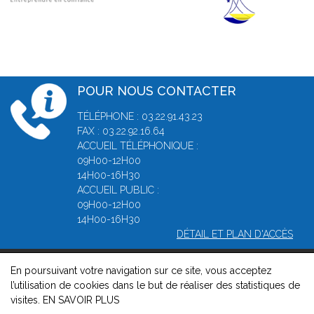
POUR NOUS CONTACTER
TÉLÉPHONE : 03.22.91.43.23
FAX : 03.22.92.16.64
ACCUEIL TÉLÉPHONIQUE :
09H00-12H00
14H00-16H30
ACCUEIL PUBLIC :
09H00-12H00
14H00-16H30
DÉTAIL ET PLAN D'ACCÈS
En poursuivant votre navigation sur ce site, vous acceptez
© 2026, Greffe du Tribunal de Commerce d' Amiens -
Mentions
l’utilisation de cookies dans le but de réaliser des statistiques de
légales
-
Contact
-
Gestion des cookies
-
Politique de
visites.
EN SAVOIR PLUS
confidentialité et de cookies