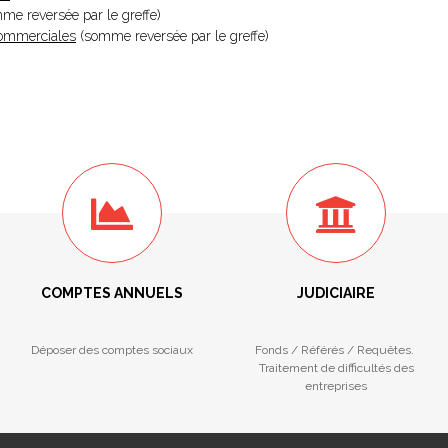
omme reversée par le greffe)
 Commerciales
(somme reversée par le greffe)
COMPTES ANNUELS
JUDICIAIRE
Déposer des comptes sociaux
Fonds / Référés / Requêtes.
Traitement de difficultés des
entreprises