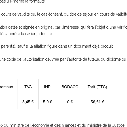
e pas lui-même la formalité
 cours de validité ou, le cas échéant, du titre de séjour en cours de validit
tion
datée et signée en original par l’intéressé, qui fera l'objet d'une vérifi
s auprès du casier judiciaire
 parents), sauf si la filiation figure dans un document déjà produit
une copie de l'autorisation délivrée par l'autorité de tutelle, du diplôme ou 
postaux
TVA
INPI
BODACC
Tarif (TTC)
8,45 €
5,9 €
0 €
56,61 €
20
du ministre de l'économie et des finances et du ministre de la Justice