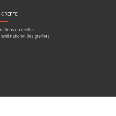
E GREFFE
nctions du greffier
nseil national des greffiers