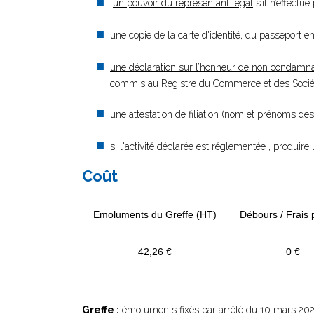
un pouvoir du représentant légal
s’il n’effectu
une copie de la carte d'identité, du passeport en
une déclaration sur l’honneur de non condamna
commis au Registre du Commerce et des Société
une attestation de filiation (nom et prénoms des
si l'activité déclarée est réglementée , produire 
Coût
Emoluments du Greffe (HT)
Débours / Frais 
42,26 €
0 €
Greffe :
émoluments fixés par
arrêté du 10 mars 20