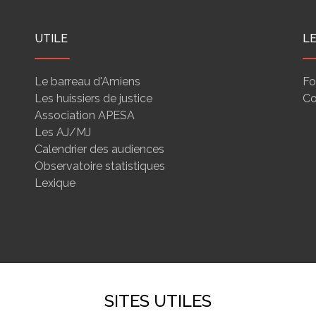
UTILE
L
Le barreau d'Amiens
Fo
Les huissiers de justice
Co
Association APESA
Les AJ/MJ
Calendrier des audiences
Observatoire statistiques
Lexique
SITES UTILES