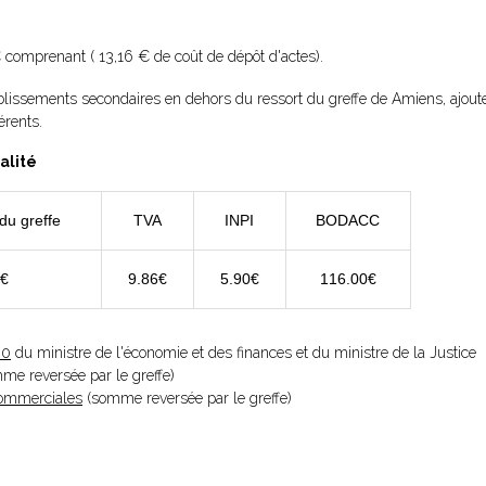
 comprenant ( 13,16 € de coût de dépôt d'actes).
blissements secondaires en dehors du ressort du greffe de Amiens, ajou
érents.
alité
du greffe
TVA
INPI
BODACC
8€
9.86€
5.90€
116.00€
20
du ministre de l'économie et des finances et du ministre de la Justice
omme reversée par le greffe)
 Commerciales
(somme reversée par le greffe)