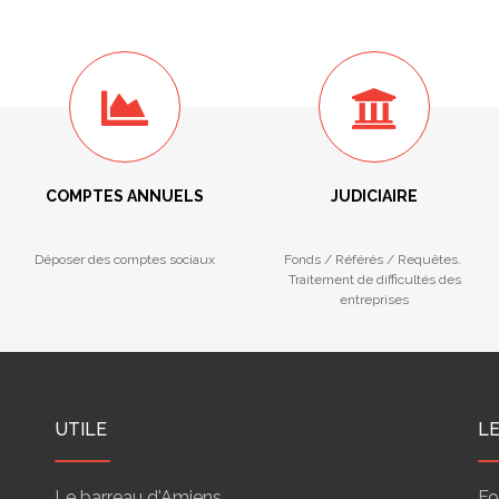
COMPTES ANNUELS
JUDICIAIRE
Déposer des comptes sociaux
Fonds / Référés / Requêtes.
Traitement de difficultés des
entreprises
UTILE
L
Le barreau d'Amiens
Fo