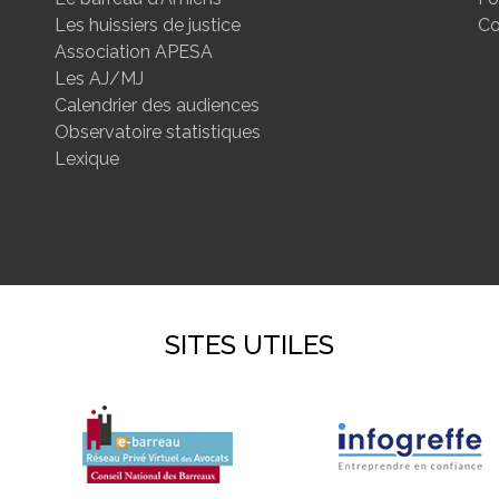
Les huissiers de justice
Co
Association APESA
Les AJ/MJ
Calendrier des audiences
Observatoire statistiques
Lexique
SITES UTILES