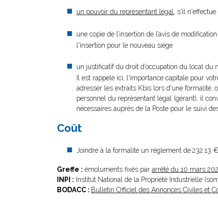
un pouvoir du représentant légal
, s'il n'effect
une copie de l’insertion de l’avis de modificati
l'insertion pour le nouveau siège
un justificatif du droit d’occupation du local du 
Il est rappelé ici, l'importance capitale pour vot
adresser les extraits Kbis lors d'une formalité, 
personnel du représentant légal (gérant), il con
nécessaires auprès de la Poste pour le suivi des
Coût
Joindre à la formalité un règlement de
232.13 €
Greffe :
émoluments fixés par
arrêté du 10 mars 20
INPI :
Institut National de la Propriété Industrielle (s
BODACC :
Bulletin Officiel des Annonces Civiles et