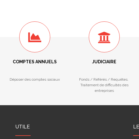
COMPTES ANNUELS
JUDICIAIRE
Déposer des comptes sociaux
Fonds / Référés / Requêtes.
Traitement de difficultés des
entreprises
UTILE
L