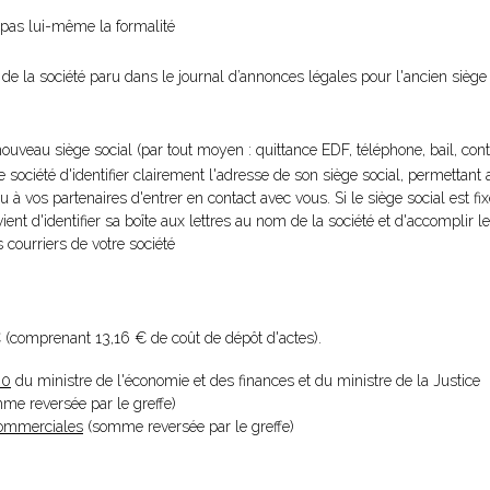
ue pas lui-même la formalité
on de la société paru dans le journal d’annonces légales pour l'ancien siège
nouveau siège social (par tout moyen : quittance EDF, téléphone, bail, contra
re société d'identifier clairement l'adresse de son siège social, permettant
ou à vos partenaires d'entrer en contact avec vous. Si le siège social est fi
vient d'identifier sa boîte aux lettres au nom de la société et d'accomplir
 courriers de votre société
 (comprenant 13,16 € de coût de dépôt d'actes).
20
du ministre de l'économie et des finances et du ministre de la Justice
omme reversée par le greffe)
 Commerciales
(somme reversée par le greffe)