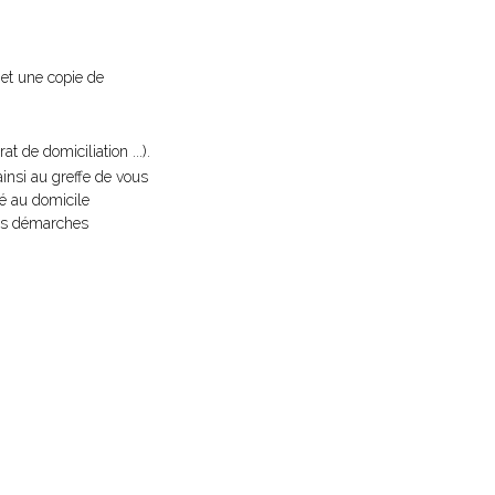
 et une copie de
t de domiciliation ...).
 ainsi au greffe de vous
xé au domicile
 les démarches