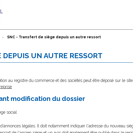
SNC - Transfert de siège depuis un autre ressort
E DEPUIS UN AUTRE RESSORT
tion au registre du commerce et des sociétés peut être déposé sur le site
reprise
nt modification du dossier
ège social
 d’annonces légales. Il doit notamment indiquer l'adresse du nouveau sièg
 ressort de l'ancien siège et un avis doit également être publié dans le re