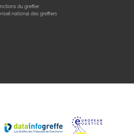
nctions du greffier
nseil national des greffiers