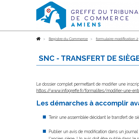
Accueil
Registre du Commerce
formulaire modification 2
SNC - TRANSFERT DE SIÈG
Le dossier complet permettant de modifier une inscrip
https://www.infogreffe.fr/formalites/modifier-une-ent
Les démarches à accomplir ava
Tenir une assemblée décidant le transfert de si
Publier un avis de modification dans un journal
l'ancien siège. Un avis doit être publié dans le