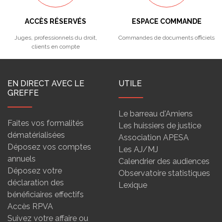
ACCÈS RÉSERVÉS
ESPACE COMMANDE
Juges, professionnels du droit,
Commandes de documents officiels
clients en compte
EN DIRECT AVEC LE
UTILE
GREFFE
Le barreau d'Amiens
Faites vos formalités
Les huissiers de justice
dématérialisées
Association APESA
Déposez vos comptes
Les AJ/MJ
annuels
Calendrier des audiences
Déposez votre
Observatoire statistiques
déclaration des
Lexique
bénéficiaires effectifs
Accès RPVA
Suivez votre affaire ou