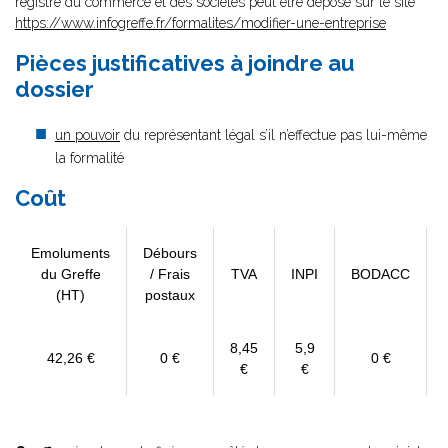
registre du commerce et des sociétés peut être déposé sur le site
https://www.infogreffe.fr/formalites/modifier-une-entreprise
Pièces justificatives à joindre au
dossier
un pouvoir
du représentant légal s’il n’effectue pas lui-même
la formalité
Coût
Emoluments
Débours
du Greffe
/ Frais
TVA
INPI
BODACC
(HT)
postaux
8,45
5,9
42,26 €
0 €
0 €
€
€