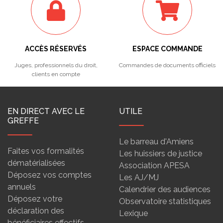
ACCÈS RÉSERVÉS
ESPACE COMMANDE
Juges, professionnels du droit,
Commandes de documents officiels
clients en compte
EN DIRECT AVEC LE
UTILE
GREFFE
Le barreau d'Amiens
Faites vos formalités
Les huissiers de justice
dématérialisées
Association APESA
Déposez vos comptes
Les AJ/MJ
annuels
Calendrier des audiences
Déposez votre
Observatoire statistiques
déclaration des
Lexique
bénéficiaires effectifs