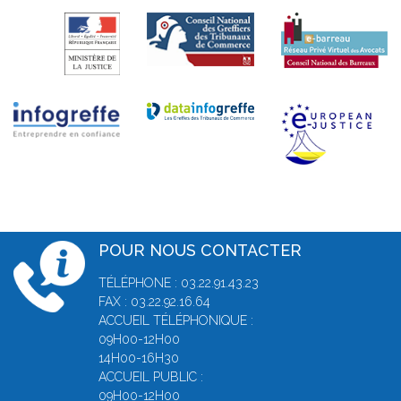
POUR NOUS CONTACTER
TÉLÉPHONE : 03.22.91.43.23
FAX : 03.22.92.16.64
ACCUEIL TÉLÉPHONIQUE :
09H00-12H00
14H00-16H30
ACCUEIL PUBLIC :
09H00-12H00