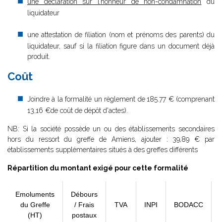
une déclaration sur l’honneur de non-condamnation
du
liquidateur
une attestation de filiation (nom et prénoms des parents) du
liquidateur, sauf si la filiation figure dans un document déjà
produit.
Coût
Joindre à la formalité un règlement de
185.77 € (comprenant
13,16 €de coût de dépôt d'actes).
NB: Si la société possède un ou des établissements secondaires
hors du ressort du greffe de Amiens, ajouter : 39,89 € par
établissements supplémentaires situés à des greffes différents
Répartition du montant exigé pour cette formalité
Emoluments
Débours
du Greffe
/ Frais
TVA
INPI
BODACC
(HT)
postaux