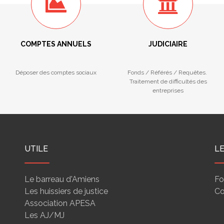
COMPTES ANNUELS
JUDICIAIRE
Déposer des comptes sociaux
Fonds / Référés / Requêtes.
Traitement de difficultés des
entreprises
UTILE
L
Le barreau d'Amiens
Fo
Les huissiers de justice
Co
Association APESA
Les AJ/MJ