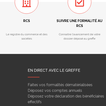
RCS
SUIVRE UNE FORMALITÉ AU
RCS
Le registre du commerce et des
Connaitre l'avancement de votre
sociétés
dossier déposé au greffe
EN DIRECT AVEC LE GREFFE
Faites vos formalités dématérialisées
Déposez vos comptes annuels
Déposez votre déclaration des bénéficiaires
effectifs