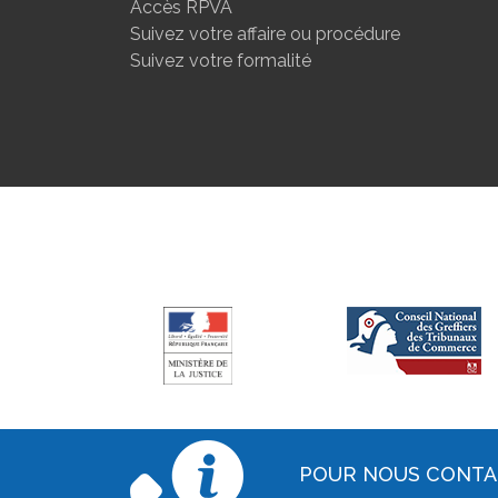
Accès RPVA
Suivez votre affaire ou procédure
Suivez votre formalité
POUR NOUS CONT