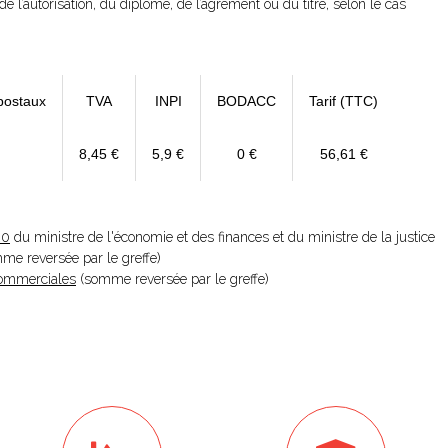
de l’autorisation, du diplôme, de l’agrément ou du titre, selon le cas
postaux
TVA
INPI
BODACC
Tarif (TTC)
8,45 €
5,9 €
0 €
56,61 €
20
du ministre de l'économie et des finances et du ministre de la justice
omme reversée par le greffe)
 Commerciales
(somme reversée par le greffe)