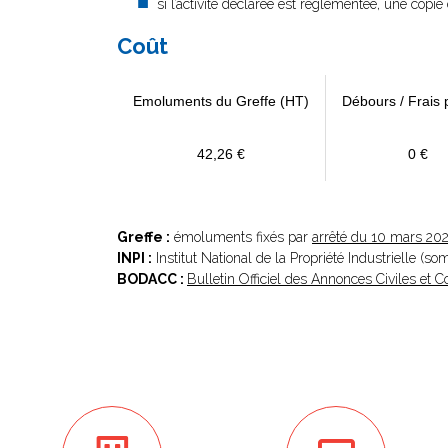
si l’activité déclarée est réglementée, une copie 
Coût
Emoluments du Greffe (HT)
Débours / Frais 
42,26 €
0 €
Greffe :
émoluments fixés par
arrêté du 10 mars 20
INPI :
Institut National de la Propriété Industrielle (s
BODACC :
Bulletin Officiel des Annonces Civiles et