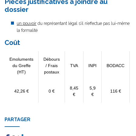
Pièces justificatives à joindre au
dossier
un pouvoir
du représentant légal s’il n’effectue pas lui-même
la formalité
Coût
Emoluments
Débours
du Greffe
/ Frais
TVA
INPI
BODACC
(HT)
postaux
8,45
5,9
42,26 €
0 €
116 €
€
€
PARTAGER