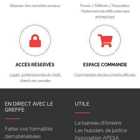
Déposer des comptes sociaux
Fonds / Référés / Requêtes.
Traitement de difficultés des
entreprises
ACCÈS RÉSERVÉS
ESPACE COMMANDE
Juges, professionnels du droit,
Commandes de documents officiels
clients en compte
EN DIRECT AVEC LE
UTILE
GREFFE
Le barreau d'Amiens
Faites vos formalités
Les huissiers de justice
dématérialisées
Association APESA