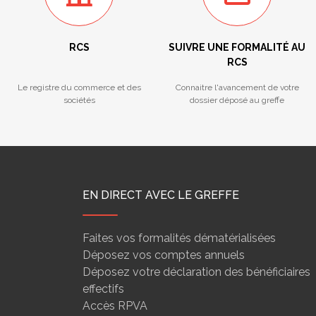
RCS
SUIVRE UNE FORMALITÉ AU
RCS
Le registre du commerce et des
Connaitre l'avancement de votre
sociétés
dossier déposé au greffe
EN DIRECT AVEC LE GREFFE
Faites vos formalités dématérialisées
Déposez vos comptes annuels
Déposez votre déclaration des bénéficiaires
effectifs
Accès RPVA