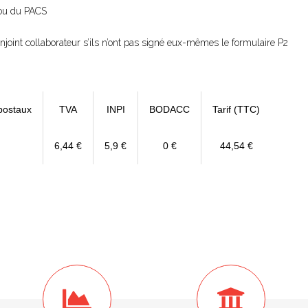
e ou du PACS
joint collaborateur s’ils n’ont pas signé eux-mêmes le formulaire P2
postaux
TVA
INPI
BODACC
Tarif (TTC)
6,44 €
5,9 €
0 €
44,54 €