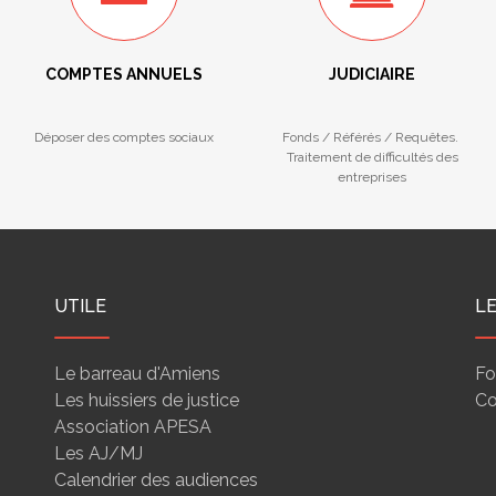
COMPTES ANNUELS
JUDICIAIRE
Déposer des comptes sociaux
Fonds / Référés / Requêtes.
Traitement de difficultés des
entreprises
UTILE
L
Le barreau d'Amiens
Fo
Les huissiers de justice
Co
Association APESA
Les AJ/MJ
Calendrier des audiences