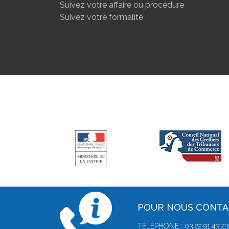
Suivez votre affaire ou procédure
Suivez votre formalité
POUR NOUS CONT
TÉLÉPHONE : 03.22.91.43.23