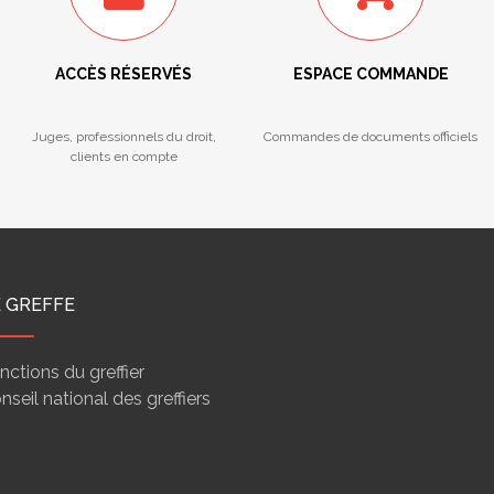
ACCÈS RÉSERVÉS
ESPACE COMMANDE
Juges, professionnels du droit,
Commandes de documents officiels
clients en compte
E GREFFE
nctions du greffier
nseil national des greffiers