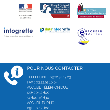
POUR NOUS CONTACTER
TÉLÉPHONE : 03.22.91.43.23
FAX : 03.22.92.16.64
ACCUEIL TÉLÉPHONIQUE :
09H00-12H00
14H00-16H30
ACCUEIL PUBLIC :
09H00-12H00