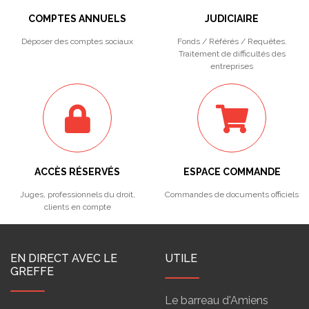
COMPTES ANNUELS
JUDICIAIRE
Déposer des comptes sociaux
Fonds / Référés / Requêtes.
Traitement de difficultés des
entreprises
ACCÈS RÉSERVÉS
ESPACE COMMANDE
Juges, professionnels du droit,
Commandes de documents officiels
clients en compte
EN DIRECT AVEC LE
UTILE
GREFFE
Le barreau d'Amiens