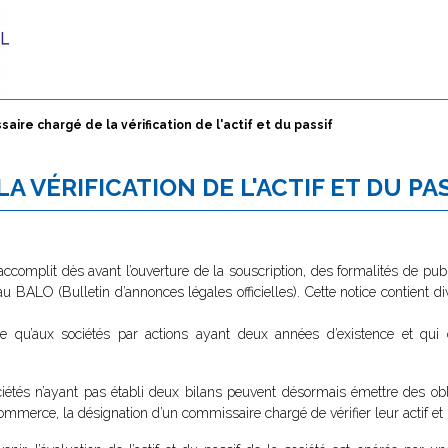
aire chargé de la vérification de l'actif et du passif
 VÉRIFICATION DE L'ACTIF ET DU PA
accomplit dès avant l’ouverture de la souscription, des formalités de publ
au BALO (Bulletin d’annonces légales officielles). Cette notice contient d
ise qu’aux sociétés par actions ayant deux années d’existence et qui 
ciétés n’ayant pas établi deux bilans peuvent désormais émettre des obli
merce, la désignation d’un commissaire chargé de vérifier leur actif et l