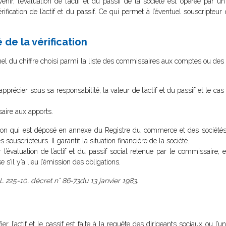
venir, l’évaluation de l’actif et du passif de la société est opérée par u
ification de l’actif et du passif. Ce qui permet à l’éventuel souscripteur
de la vérification
el du chiffre choisi parmi la liste des commissaires aux comptes ou des e
précier sous sa responsabilité, la valeur de l’actif et du passif et le ca
aire aux apports.
ion qui est déposé en annexe du Registre du commerce et des sociétés.
es souscripteurs. Il garantit la situation financière de la société.
l’évaluation de l’actif et du passif social retenue par le commissaire, 
 s’il y’a lieu l’émission des obligations.
 L 225-10, décret n° 86-73du 13 janvier 1983.
 l’actif et le passif est faite à la requête des dirigeants sociaux ou l’u