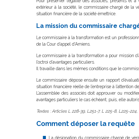
Pour préserver l’égalité des associés, présents et à 
extérieur à la société, le commissaire chargé de la vér
situation financière de la société émettrice.
La mission du commissaire chargé 
Le commissaire à la transformation est un professionn
de la Cour d’appel d'Amiens.
Le commissaire à la transformation a pour mission d’ap
l’octroi d’avantages particuliers.
Il travaille dans les mêmes conditions que le commiss
Le commissaire dépose ensuite un rapport d’évaluat
situation financière réelle de l’entreprise à l’attention d
L’assemblée des associés doit approuver ou modifier 
avantages particuliers le cas échéant, puis, elle autorise
Textes : Articles L 228-39, L251-7, L 225-8, L225-224,
Comment déposer la requête
La désignation du commissaire chargé de vérifier