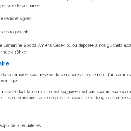
par voie d’ordonnance.
e datés et signés
e des requérants.
rue Lamartine 80002 Amiens Cedex 01 ou déposée à nos guichets accue
 14h00 à 16h30.
ire
l du Commerce, sous réserve de son appréciation, le nom d’un commissa
s avantages.
mmissaire dont la nomination est suggérée n’est pas soumis aux incomp
e. Les commissaires aux comptes ne peuvent être désignés commissai
’appui de la requête les