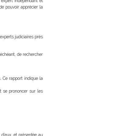
n expert indépendant et
 de pouvoir apprécier la
xperts judiciaires près
s échéant, de rechercher
 Ce rapport indique la
et se prononcer sur les
n d’eux, et présentée au