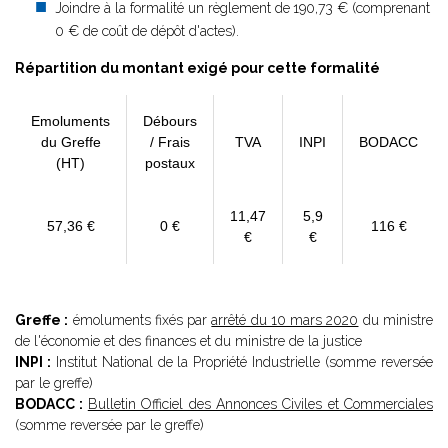
Joindre à la formalité un règlement de
190,73 € (comprenant
0 € de coût de dépôt d'actes).
Répartition du montant exigé pour cette formalité
Emoluments
Débours
du Greffe
/ Frais
TVA
INPI
BODACC
(HT)
postaux
11,47
5,9
57,36 €
0 €
116 €
€
€
Greffe :
émoluments fixés par
arrêté du 10 mars 2020
du ministre
de l'économie et des finances et du ministre de la justice
INPI :
Institut National de la Propriété Industrielle (somme reversée
par le greffe)
BODACC :
Bulletin Officiel des Annonces Civiles et Commerciales
(somme reversée par le greffe)