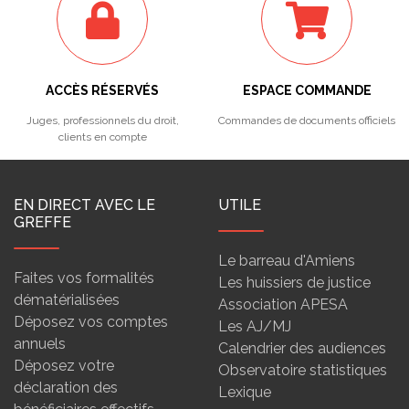
ACCÈS RÉSERVÉS
ESPACE COMMANDE
Juges, professionnels du droit,
Commandes de documents officiels
clients en compte
EN DIRECT AVEC LE
UTILE
GREFFE
Le barreau d'Amiens
Faites vos formalités
Les huissiers de justice
dématérialisées
Association APESA
Déposez vos comptes
Les AJ/MJ
annuels
Calendrier des audiences
Déposez votre
Observatoire statistiques
déclaration des
Lexique