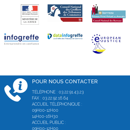
POUR NOUS CONTACTER
TÉLÉPHONE : 03.22.91.43.23
FAX : 03.22.92.16.64
ACCUEIL TÉLÉPHONIQUE :
09H00-12H00
14H00-16H30
ACCUEIL PUBLIC :
09H00-12H00