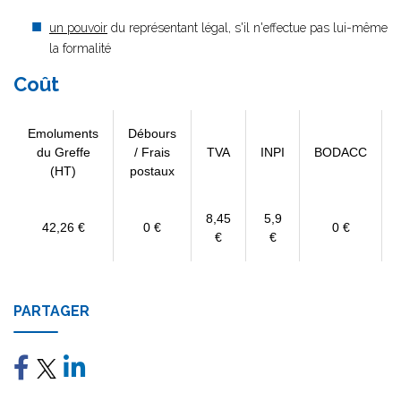
un pouvoir
du représentant légal, s'il n'effectue pas lui-même
la formalité
Coût
Emoluments
Débours
du Greffe
/ Frais
TVA
INPI
BODACC
(HT)
postaux
8,45
5,9
42,26 €
0 €
0 €
€
€
PARTAGER