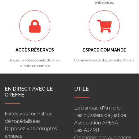
entreprises
ACCÈS RÉSERVÉS
ESPACE COMMANDE
Juges, professionnels du droit,
Commandes de documents officiels
clients en compte
EN DIRECT AVEC LE
UTILE
GREFFE
Le barreau d'Amiens
Faites vos formalités
Les huissiers de justice
dématérialisées
Association APESA
Déposez vos comptes
Les AJ/MJ
annuels
Calendrier des audiences