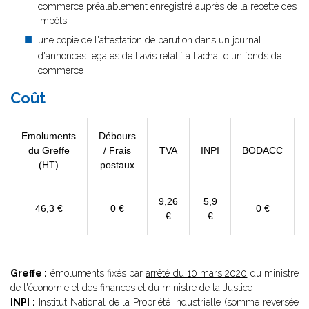
commerce préalablement enregistré auprès de la recette des
impôts
une copie de l'attestation de parution dans un journal
d'annonces légales de l'avis relatif à l'achat d'un fonds de
commerce
Coût
Emoluments
Débours
du Greffe
/ Frais
TVA
INPI
BODACC
(HT)
postaux
9,26
5,9
46,3 €
0 €
0 €
€
€
Greffe :
émoluments fixés par
arrêté du 10 mars 2020
du ministre
de l'économie et des finances et du ministre de la Justice
INPI :
Institut National de la Propriété Industrielle (somme reversée