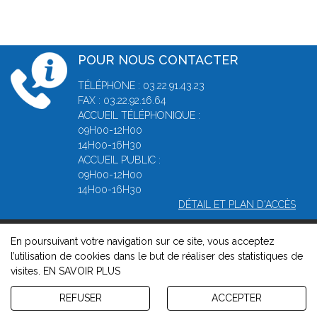
POUR NOUS CONTACTER
TÉLÉPHONE : 03.22.91.43.23
FAX : 03.22.92.16.64
ACCUEIL TÉLÉPHONIQUE :
09H00-12H00
14H00-16H30
ACCUEIL PUBLIC :
09H00-12H00
14H00-16H30
DÉTAIL ET PLAN D'ACCÈS
En poursuivant votre navigation sur ce site, vous acceptez
© 2026, Greffe du Tribunal de Commerce d' Amiens -
Mentions
l’utilisation de cookies dans le but de réaliser des statistiques de
légales
-
Contact
-
Gestion des cookies
-
Politique de
visites.
EN SAVOIR PLUS
confidentialité et de cookies
Version : 1.8.1
REFUSER
ACCEPTER