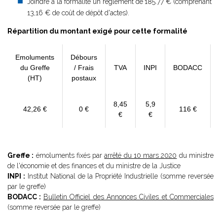
Joindre à la formalité un règlement de
185.77 € (comprenant
13,16 € de coût de dépôt d'actes).
Répartition du montant exigé pour cette formalité
Emoluments
Débours
du Greffe
/ Frais
TVA
INPI
BODACC
(HT)
postaux
8,45
5,9
42,26 €
0 €
116 €
€
€
Greffe :
émoluments fixés par
arrêté du 10 mars 2020
du ministre
de l'économie et des finances et du ministre de la Justice
INPI :
Institut National de la Propriété Industrielle (somme reversée
par le greffe)
BODACC :
Bulletin Officiel des Annonces Civiles et Commerciales
(somme reversée par le greffe)