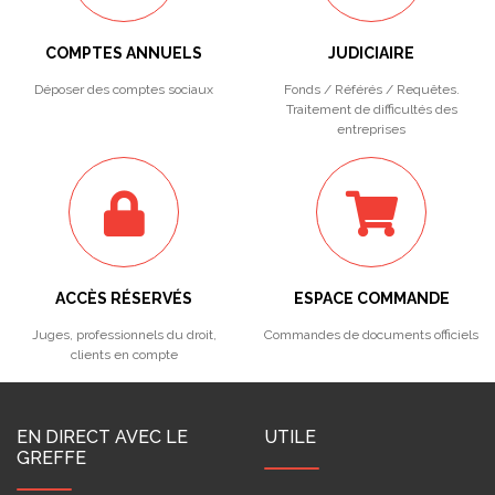
COMPTES ANNUELS
JUDICIAIRE
Déposer des comptes sociaux
Fonds / Référés / Requêtes.
Traitement de difficultés des
entreprises
ACCÈS RÉSERVÉS
ESPACE COMMANDE
Juges, professionnels du droit,
Commandes de documents officiels
clients en compte
EN DIRECT AVEC LE
UTILE
GREFFE