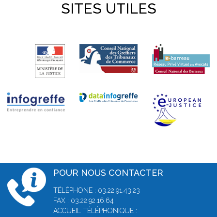
SITES UTILES
POUR NOUS CONTACTER
TÉLÉPHONE : 03.22.91.43.23
FAX : 03.22.92.16.64
ACCUEIL TÉLÉPHONIQUE :