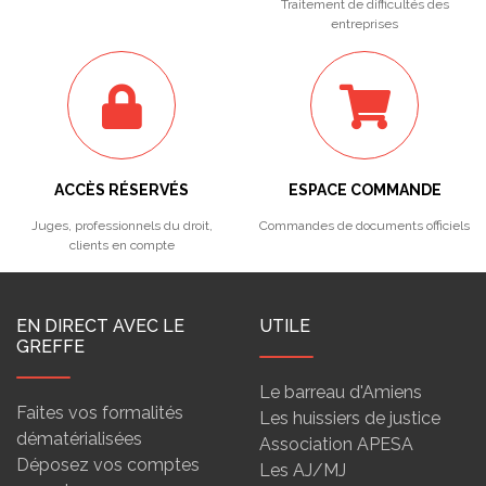
Traitement de difficultés des
entreprises
ACCÈS RÉSERVÉS
ESPACE COMMANDE
Juges, professionnels du droit,
Commandes de documents officiels
clients en compte
EN DIRECT AVEC LE
UTILE
GREFFE
Le barreau d'Amiens
Faites vos formalités
Les huissiers de justice
dématérialisées
Association APESA
Déposez vos comptes
Les AJ/MJ