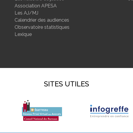
Association APESA
Les AJ/MJ
Calendrier des audiences
Observatoire statistiques
Lexique
SITES UTILES