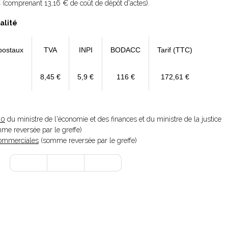
 (comprenant 13,16 € de coût de dépôt d'actes).
alité
postaux
TVA
INPI
BODACC
Tarif (TTC)
8,45 €
5,9 €
116 €
172,61 €
20
du ministre de l'économie et des finances et du ministre de la justice
omme reversée par le greffe)
 Commerciales
(somme reversée par le greffe)