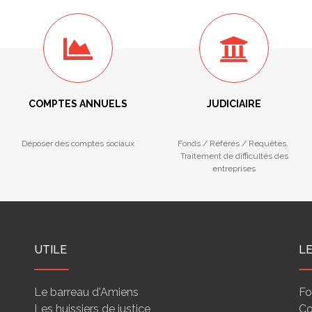
COMPTES ANNUELS
JUDICIAIRE
Déposer des comptes sociaux
Fonds / Référés / Requêtes.
Traitement de difficultés des
entreprises
UTILE
L
Le barreau d'Amiens
Fo
Les huissiers de justice
Co