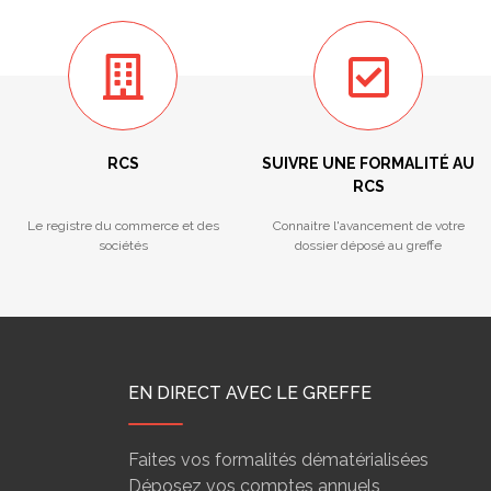
RCS
SUIVRE UNE FORMALITÉ AU
RCS
Le registre du commerce et des
Connaitre l'avancement de votre
sociétés
dossier déposé au greffe
EN DIRECT AVEC LE GREFFE
Faites vos formalités dématérialisées
Déposez vos comptes annuels