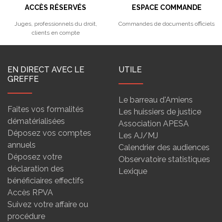
ACCÈS RÉSERVÉS
ESPACE COMMANDE
Juges, professionnels du droit,
Commandes de documents officiels
clients en compte
EN DIRECT AVEC LE
UTILE
GREFFE
Le barreau d'Amiens
Faites vos formalités
Les huissiers de justice
dématérialisées
Association APESA
Déposez vos comptes
Les AJ/MJ
annuels
Calendrier des audiences
Déposez votre
Observatoire statistiques
déclaration des
Lexique
bénéficiaires effectifs
Accès RPVA
Suivez votre affaire ou
procédure