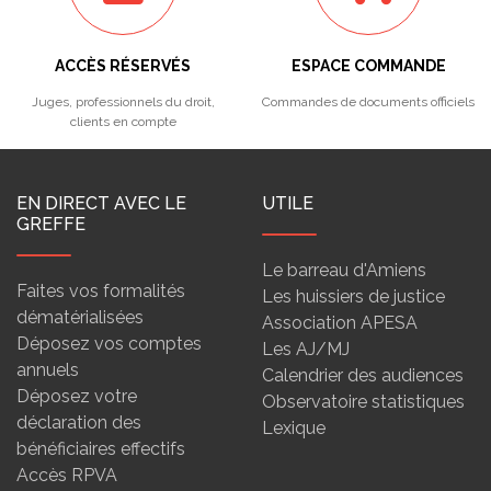
ACCÈS RÉSERVÉS
ESPACE COMMANDE
Juges, professionnels du droit,
Commandes de documents officiels
clients en compte
EN DIRECT AVEC LE
UTILE
GREFFE
Le barreau d'Amiens
Faites vos formalités
Les huissiers de justice
dématérialisées
Association APESA
Déposez vos comptes
Les AJ/MJ
annuels
Calendrier des audiences
Déposez votre
Observatoire statistiques
déclaration des
Lexique
bénéficiaires effectifs
Accès RPVA